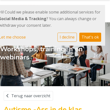
Hi! Could we please enable some additional services for
Social Media & Tracking
? You can always change or
withdraw your consent later.
Let me choose
I decline
That's ok
Workshops, trainingen en
webinars
Terug naar overzicht
Autisme -Ass in de klas