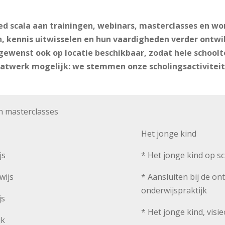
ed scala aan trainingen, webinars, masterclasses en w
n, kennis uitwisselen en hun vaardigheden verder ontwi
esgewenst ook op locatie beschikbaar, zodat hele scho
aatwerk mogelijk: we stemmen onze scholingsactiviteit
n masterclasses
Het jonge kind
js
* Het jonge kind op s
wijs
* Aansluiten bij de on
onderwijspraktijk
js
* Het jonge kind, visi
jk