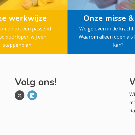
e werkwijze
Onze misse & 
komen tot een passend
We geloven in de kracht 
d doorlopen wij een
Waarom alleen doen als
stappenplan
kan?
Volg ons!
W
Wi
ma
Ra