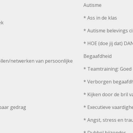
Autisme
* Ass in de klas
ek
* Autisme belevings ci
* HOE (doe jij dat) DA
Begaafdheid
llen/netwerken van persoonlijke
* Teamtraining: Goed 
* Verborgen begaafd
* Kijken door de bril 
nbaar gedrag
* Executieve vaardig
* Angst, stress en tr
* Dubbel bijzonder