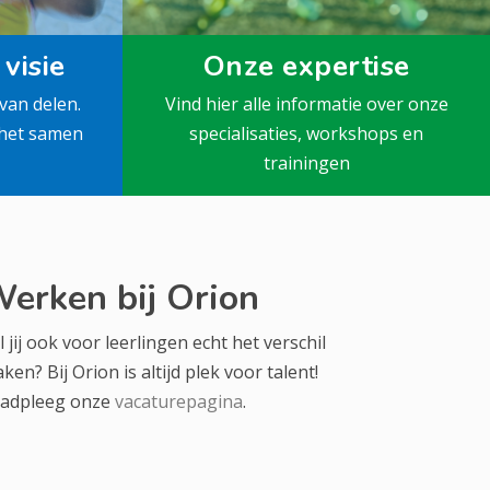
visie
Onze expertise
van delen.
Vind hier alle informatie over onze
 het samen
specialisaties, workshops en
trainingen
erken bij Orion
l jij ook voor leerlingen echt het verschil
ken? Bij Orion is altijd plek voor talent!
adpleeg onze
vacaturepagina
.