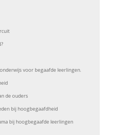
rcuit
N?
onderwijs voor begaafde leerlingen.
heid
van de ouders
heden bij hoogbegaafdheid
auma bij hoogbegaafde leerlingen