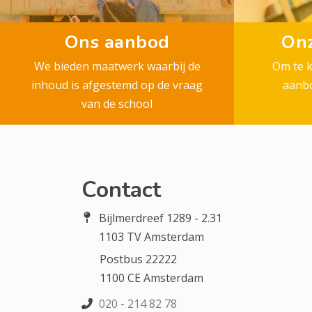
Ons aanbod
Onz
We bieden maatwerk waarbij de
Om te 
inhoud is afgestemd op de vraag
aanbo
van de school
Contact
Bijlmerdreef 1289 - 2.31
1103 TV Amsterdam
Postbus 22222
1100 CE Amsterdam
020 - 214 82 78