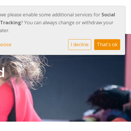
 we please enable some additional services for
Social
bod
Over Stichting Orion
Contact
 Tracking
? You can always change or withdraw your
ater.
hoose
I decline
That's ok
d