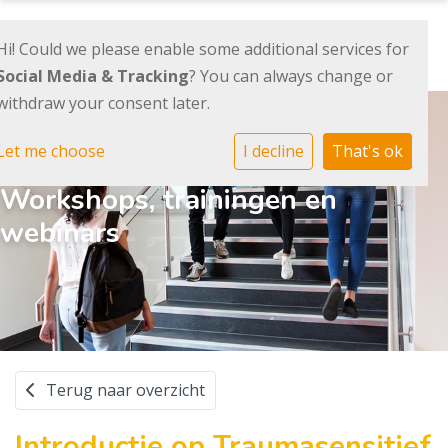
Hi! Could we please enable some additional services for
Social Media & Tracking
? You can always change or
withdraw your consent later.
Let me choose
I decline
That's ok
Workshops, trainingen en
webinars
Terug naar overzicht
Introductie op Traumasensitief