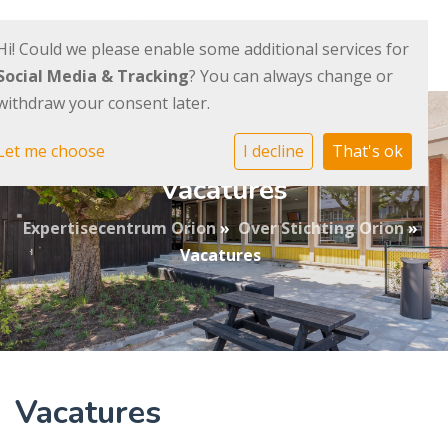
Hi! Could we please enable some additional services for
Social Media & Tracking
? You can always change or
withdraw your consent later.
Let me choose
I decline
That's ok
Vacatures
Expertisecentrum Orion
»
Over Stichting Orion
»
Vacatures
Vacatures