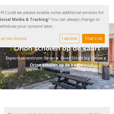
Hi! Could we please enable some additional services for
Social Media & Tracking
? You can always change or
withdraw your consent later.
Let me choose
I decline
That's ok
Orion scholen op de kaart
Expertisecentrum Orion
»
Over Stichting Orion
»
Orion scholen op de kaart