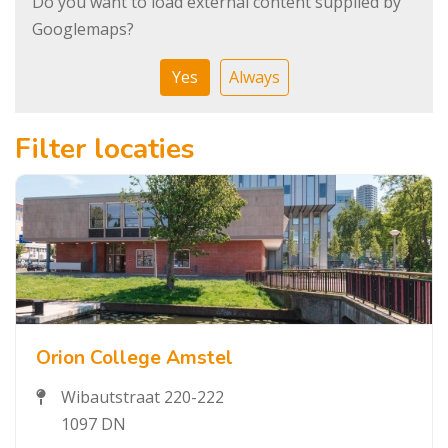
Do you want to load external content supplied by
Googlemaps
?
Yes
Always
Filter locaties
Orion College Amstel
Wibautstraat 220-222
1097 DN